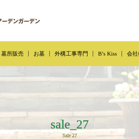
墓所販売
お墓
外構工事専門
B’s Kiss
会社
sale_27
Sale 27