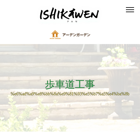
歩車道工事
%e6%ad%a9%e8%bb%8a%e9%81%93%e5%b7%a5%e4%ba%8b