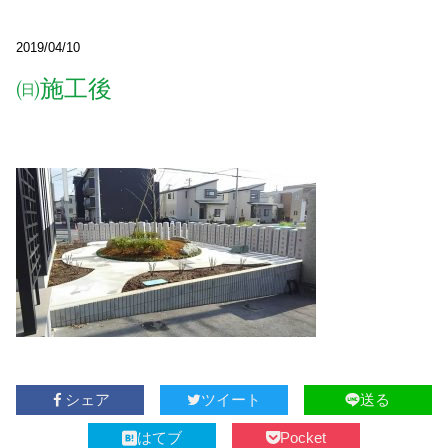
2019/04/10
㈰施工後
シェア
ツイート
送る
はてブ
Pocket