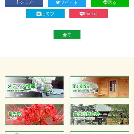
シェア
ツイート
送る
はてブ
Pocket
全て