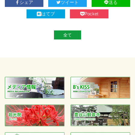
シェア
ツイート
送る
はてブ
Pocket
全て